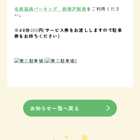
名鉄協商パーキング 新瀬戸駅南
をご利用くださ
い。
※
40
分
200
円
(
サービス券をお渡ししますので
駐車
券をお持ちください)
お知らせ一覧へ戻る