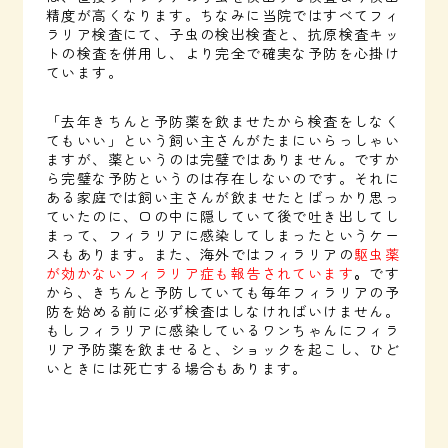
精度が高くなります。ちなみに当院ではすべてフィ
ラリア検査にて、子虫の検出検査と、抗原検査キッ
トの検査を併用し、より完全で確実な予防を心掛け
ています。
「去年きちんと予防薬を飲ませたから検査をしなく
てもいい」という飼い主さんがたまにいらっしゃい
ますが、薬というのは完璧ではありません。ですか
ら完璧な予防というのは存在しないのです。それに
ある家庭では飼い主さんが飲ませたとばっかり思っ
ていたのに、口の中に隠していて後で吐き出してし
まって、フィラリアに感染してしまったというケー
スもあります。また、海外ではフィラリアの
駆虫薬
が効かないフィラリア症も報告されています
。
です
から、きちんと予防していても毎年フィラリアの予
防を始める前に必ず検査はしなければいけません。
もしフィラリアに感染しているワンちゃんにフィラ
リア予防薬を飲ませると、ショックを起こし、ひど
いときには死亡する場合もあります。