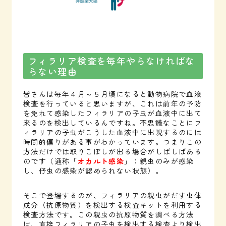
フィラリア検査を毎年やらなければな
らない理由
皆さんは毎年４月～５月頃になると動物病院で血液
検査を行っていると思いますが、これは前年の予防
を免れて感染したフィラリアの子虫が血液中に出て
来るのを検出しているんですね。不思議なことにフ
ィラリアの子虫がこうした血液中に出現するのには
時間的偏りがある事がわかっています。つまりこの
方法だけでは取りこぼしが出る場合がしばしばある
のです（通称「
オカルト感染
」：親虫のみが感染
し、仔虫の感染が認められない状態）。
そこで登場するのが、フィラリアの親虫がだす虫体
成分（抗原物質）を検出する検査キットを利用する
検査方法です。この親虫の抗原物質を調べる方法
は、直接フィラリアの子虫を検出する検査より検出