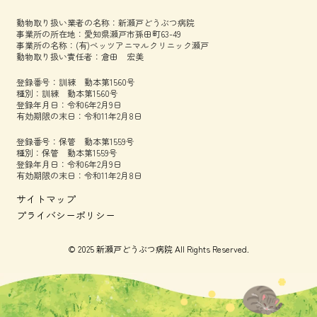
動物取り扱い業者の名称：新瀬戸どうぶつ病院
事業所の所在地：愛知県瀬戸市孫田町63-49
事業所の名称：(有)ベッツアニマルクリニック瀬戸
動物取り扱い責任者：倉田 宏美
登録番号：訓練 動本第1560号
種別：訓練 動本第1560号
登録年月日：令和6年2月9日
有効期限の末日：令和11年2月8日
登録番号：保管 動本第1559号
種別：保管 動本第1559号
登録年月日：令和6年2月9日
有効期限の末日：令和11年2月8日
サイトマップ
プライバシーポリシー
© 2025 新瀬戸どうぶつ病院 All Rights Reserved.